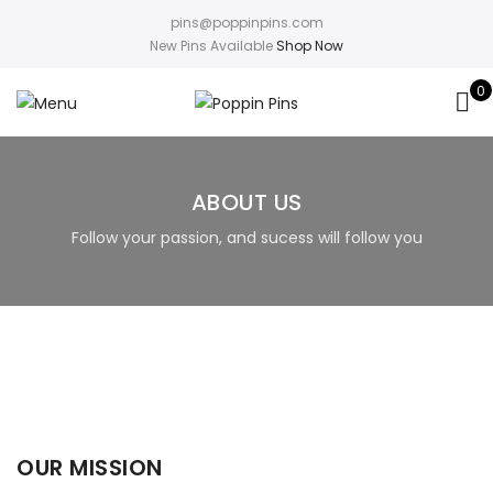
pins@poppinpins.com
New Pins Available
Shop Now
0
ABOUT US
Follow your passion, and sucess will follow you
OUR MISSION